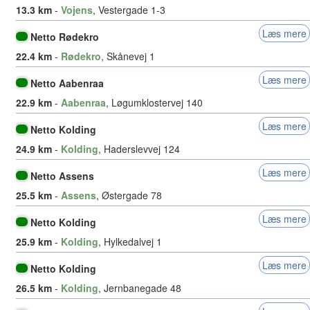
13.3 km
-
Vojens
, Vestergade 1-3
Læs mere
Netto Rødekro
22.4 km
-
Rødekro
, Skånevej 1
Læs mere
Netto Aabenraa
22.9 km
-
Aabenraa
, Løgumklostervej 140
Læs mere
Netto Kolding
24.9 km
-
Kolding
, Haderslevvej 124
Læs mere
Netto Assens
25.5 km
-
Assens
, Østergade 78
Læs mere
Netto Kolding
25.9 km
-
Kolding
, Hylkedalvej 1
Læs mere
Netto Kolding
26.5 km
-
Kolding
, Jernbanegade 48