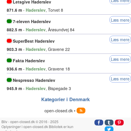
Læs mere
Letsgive Haderslev
871.6 m
-
Haderslev
, Torvet 8
Læs mere
7-eleven Haderslev
882.5 m
-
Haderslev
, Årøsundvej 84
Læs mere
SuperBest Haderslev
903.3 m
-
Haderslev
, Gravene 22
Læs mere
Fakta Haderslev
936.6 m
-
Haderslev
, Gravene 18
Læs mere
Nespresso Haderslev
945.9 m
-
Haderslev
, Bispegade 3
Kategorier i Denmark
open-closed.dk •
Bliv - open-closed.dk © 2016 - 2025
Oplysninger i open-closed.dk Bibliotek er kun