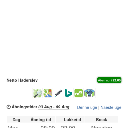
Netto Haderslev
Åben nu, i
22:00
🕗 Åbningstider
03 Aug - 09 Aug
Denne uge
|
Naeste uge
Dag
Åbning tid
Lukketid
Break
Man.
08:00
-
22:00
Nonstop