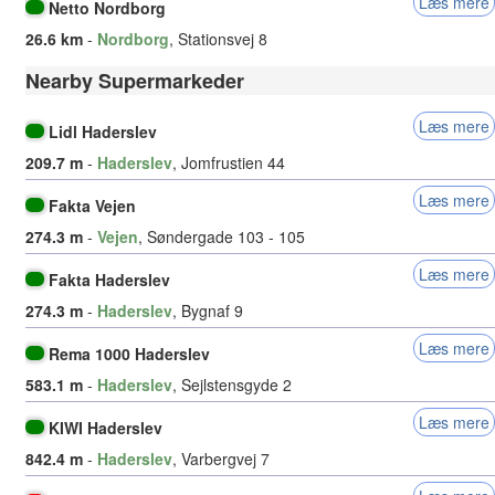
Læs mere
Netto Nordborg
26.6 km
-
Nordborg
, Stationsvej 8
Nearby Supermarkeder
Læs mere
Lidl Haderslev
209.7 m
-
Haderslev
, Jomfrustien 44
Læs mere
Fakta Vejen
274.3 m
-
Vejen
, Søndergade 103 - 105
Læs mere
Fakta Haderslev
274.3 m
-
Haderslev
, Bygnaf 9
Læs mere
Rema 1000 Haderslev
583.1 m
-
Haderslev
, Sejlstensgyde 2
Læs mere
KIWI Haderslev
842.4 m
-
Haderslev
, Varbergvej 7